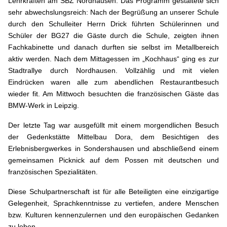
Lehrkräften am SBZ Nordhausen. Das Programm gestaltete sich
sehr abwechslungsreich: Nach der Begrüßung an unserer Schule
durch den Schulleiter Herrn Drick führten Schülerinnen und
Schüler der BG27 die Gäste durch die Schule, zeigten ihnen
Fachkabinette und danach durften sie selbst im Metallbereich
aktiv werden. Nach dem Mittagessen im „Kochhaus“ ging es zur
Stadtrallye durch Nordhausen. Vollzählig und mit vielen
Eindrücken waren alle zum abendlichen Restaurantbesuch
wieder fit. Am Mittwoch besuchten die französischen Gäste das
BMW-Werk in Leipzig.
Der letzte Tag war ausgefüllt mit einem morgendlichen Besuch
der Gedenkstätte Mittelbau Dora, dem Besichtigen des
Erlebnisbergwerkes in Sondershausen und abschließend einem
gemeinsamen Picknick auf dem Possen mit deutschen und
französischen Spezialitäten.
Diese Schulpartnerschaft ist für alle Beteiligten eine einzigartige
Gelegenheit, Sprachkenntnisse zu vertiefen, andere Menschen
bzw. Kulturen kennenzulernen und den europäischen Gedanken
zu leben.