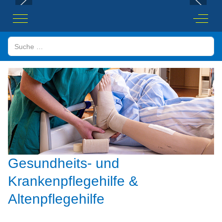
Mobile Menu Toggle
Off-Ca
Suchen
Gesundheits- und
Krankenpflegehilfe &
Altenpflegehilfe