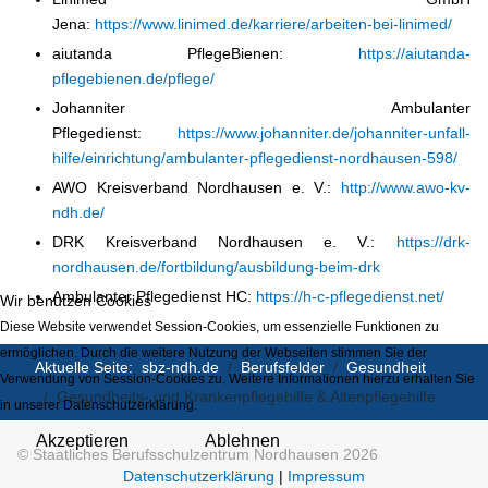
Jena:
https://www.linimed.de/karriere/arbeiten-bei-linimed/
aiutanda PflegeBienen:
https://aiutanda-
pflegebienen.de/pflege/
Johanniter Ambulanter
Pflegedienst:
https://www.johanniter.de/johanniter-unfall-
hilfe/einrichtung/ambulanter-pflegedienst-nordhausen-598/
AWO Kreisverband Nordhausen e. V.:
http://www.awo-kv-
ndh.de/
DRK Kreisverband Nordhausen e. V.:
https://drk-
nordhausen.de/fortbildung/ausbildung-beim-drk
Ambulanter Pflegedienst HC:
https://h-c-pflegedienst.net/
Wir benutzen Cookies
Diese Website verwendet Session-Cookies, um essenzielle Funktionen zu
ermöglichen. Durch die weitere Nutzung der Webseiten stimmen Sie der
Aktuelle Seite:
sbz-ndh.de
Berufsfelder
Gesundheit
Verwendung von Session-Cookies zu. Weitere Informationen hierzu erhalten Sie
Gesundheits- und Krankenpflegehilfe & Altenpflegehilfe
in unserer Datenschutzerklärung.
Akzeptieren
Ablehnen
© Staatliches Berufsschulzentrum Nordhausen 2026
Datenschutzerklärung
|
Impressum