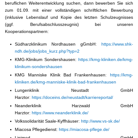
beruflichen Weiterentwicklung suchen, dann bewerben Sie sich
zum 01.09. mit einer vollständigen schriftlichen Bewerbung
(inklusive Lebenslauf und Kopie des letzten Schulzeugnisses
(ggf. Berufsabschlusszeugnis) bei unseren
Kooperationspartnern:
Südharzklinikum Nordhausen gGmbH:
https://www.shk-
ndh.de/jobs/jobs_kurz.php?typ=2
KMG-Klinikum Sondershausen:
https://kmg-kliniken.de/kmg-
klinikum-sondershausen
KMG Manniske Klinik Bad Frankenhausen:
https://kmg-
kliniken.de/kmg-manniske-klinik-bad-frankenhausen
Lungenklinik Neustadt GmbH
Harztor:
https://doceins.de/neustadt/karriereportal/
Neanderklinik Harzwald GmbH
Harztor:
https://www.neanderklinik.de/
Volkssolidarität Saale-Kyffhäuser:
http://www.vs-sk.de/
Miacosa Pflegedienst:
https://miacosa-pflege.de/
Linimed GmbH