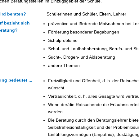
lichen Beratungsstellen im Einzugsgebiet der Schule.
ird beraten?
Schülerinnen und Schüler, Eltern, Lehrer
f bezieht sich
präventive und fördernde Maßnahmen bei Ler
eratung?
Förderung besonderer Begabungen
Schulprobleme
Schul- und Laufbahnberatung, Berufs- und St
Sucht-, Drogen- und Aidsberatung
andere Themen
ung bedeutet ...
Freiwilligkeit und Offenheit, d. h. der Ratsuc
wünscht.
Vertraulichkeit, d. h. alles Gesagte wird vertr
Wenn der/die Ratsuchende die Erlaubnis ertei
werden.
Die Beratung durch den Beratungslehrer bietet 
Selbstreflexionsfähigkeit und der Problemlö
Einfühlungsvermögen (Empathie), Bestätigu