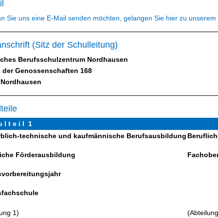
l
 Sie uns eine E-Mail senden möchten, gelangen Sie hier zu unserem K
nschrift (Sitz der Schulleitung)
liches Berufsschulzentrum Nordhausen
e der Genossenschaften 168
 Nordhausen
teile
 l t e i l 1
blich-technische und kaufmännische Berufsausbildung
Beruflic
liche Förderausbildung
Fachobe
svorbereitungsjahr
sfachschule
lung 1)
(Abteilung