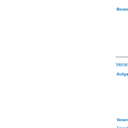
Berat
Veran
Aufga
Veran
Sprec