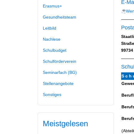
E-Mai
Erasmus+
Wenn
Gesundheitsteam
Posta
Leitbild
Staat
Nachlese
Straß
99734
Schulbudget
Schulförderverein
Schul
Seminarfach (BG)
S c h u
Gewer
Stellenangebote
Sonstiges
Beruf
Beruf
Beruf
Meistgelesen
(Abtei