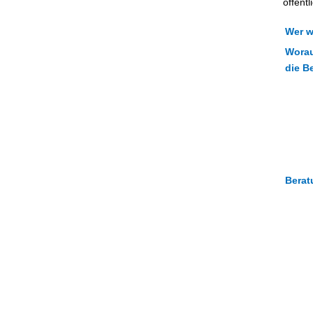
öffent
Wer w
Worau
die B
Berat