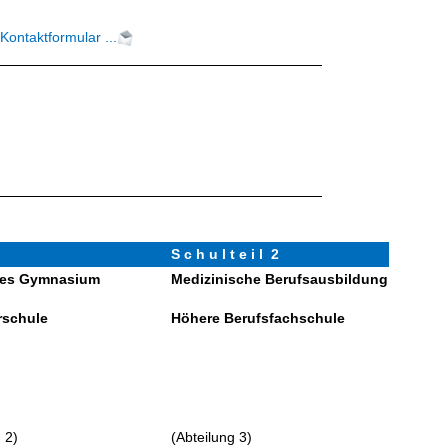
ontaktformular ...
S c h u l t e i l 2
hes Gymnasium
Medizinische Berufsausbildung
rschule
Höhere Berufsfachschule
 2)
(Abteilung 3)