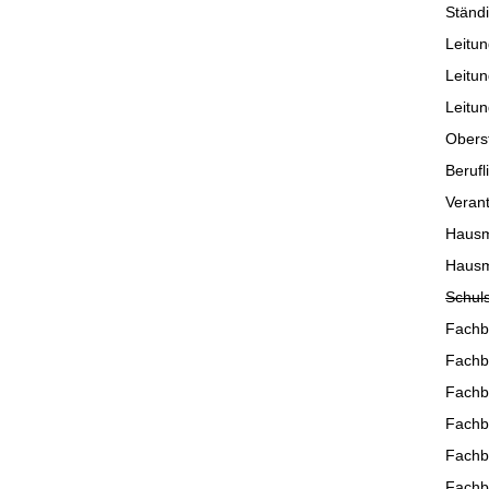
Ständi
Leitun
Leitu
Leitun
Obers
Beruf
Verant
Hausm
Hausme
Schuls
Fachb
Fachb
Fachb
Fachb
Fachb
Fachb