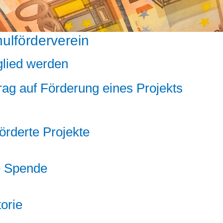
ulförderverein
glied werden
rag auf Förderung eines Projekts
antrag
örderte Projekte
e Spende
torie