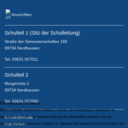
Anschriften
Block-/Ablaufpläne
Schulteil 1 (Sitz der Schulleitung)
Straße der Genossenschaften 168
Wohnen/Unterkunft
99734 Nordhausen
Tel. 03631 927011
Starte Deine Karriere im Gesundheitswesen!
Schulteil 2
Morgenröte 2
99734 Nordhausen
Flyer für Interessenten & Bewerber
Tel. 03631 927050
Wir benutzen Cookies
Diese Website verwendet Session-Cookies, um essenzielle Funktionen zu
ermöglichen. Durch die weitere Nutzung der Webseiten stimmen Sie der
Kontaktformular ...
Impressum ...
Verwendung von Session-Cookies zu. Weitere Informationen hierzu erhalten Sie