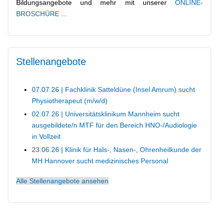
Bildungsangebote und mehr mit unserer
ONLINE-
BROSCHÜRE ...
Erasmus+
Stellenangebote
IServ, Untis und Thüringer Schulcloud (Anmeldung,
Tipps, Datenschutz, ...)
07.07.26 | Fachklinik Satteldüne (Insel Amrum) sucht
Physiotherapeut (m/w/d)
02.07.26 | Universitätsklinikum Mannheim sucht
ausgebildete/n MTF für den Bereich HNO-/Audiologie
Block-/Ablaufpläne
in Vollzeit
23.06.26 | Klinik für Hals-, Nasen-, Ohrenheilkunde der
MH Hannover sucht medizinisches Personal
Alle Stellenangebote ansehen
Wohnen/Unterkunft