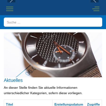
Mobile Menu Toggle
Off-Ca
Suchen
Aktuelles
An dieser Stelle finden Sie aktuelle Informationen
unterschiedlicher Kategorien, sofern diese vorliegen.
Titel
Erstellungsdatum
Zugriffe