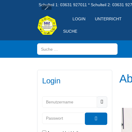
Schulteil 1: 03631 927011 * Schulteil 2: 03631 92
LOGIN
UNTERRICHT
SUCHE
Suchen
Ab
Login
Benutzername
Passwort
Passwort anzeig