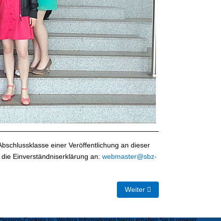
Abschlussklasse einer Veröffentlichung an dieser
 die Einverständniserklärung an:
webmaster@sbz-
Nächster Beitrag: Abschlussj
Weiter
ssion-Cookies zu. Weitere Informationen hierzu erhalten Sie in unserer