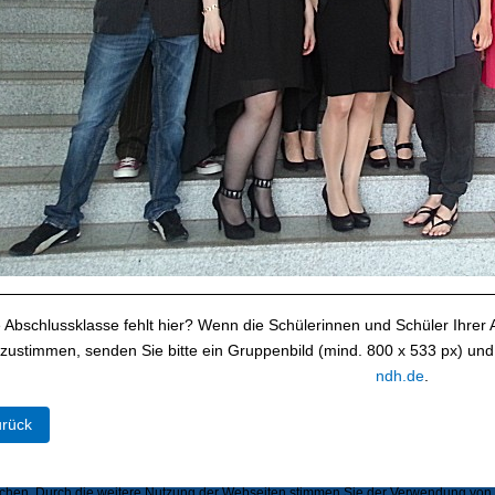
e Abschlussklasse fehlt hier? Wenn die Schülerinnen und Schüler Ihrer 
 zustimmen, senden Sie bitte ein Gruppenbild (mind. 800 x 533 px) und
ndh.de
.
eriger Beitrag: Abschlussjahrgang 2014/2015
rück
hen. Durch die weitere Nutzung der Webseiten stimmen Sie der Verwendung von Se