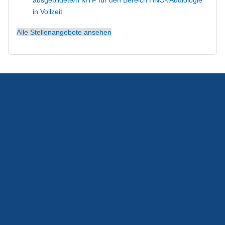
in Vollzeit
Wohnen/Unterkunft
Alle Stellenangebote ansehen
Flyer für Interessenten & Bewerber
Kontaktmöglichkeiten
Erasmus+
IServ, Untis und Thüringer Schulcloud (Anmeldung,
Tipps, Datenschutz, ...)