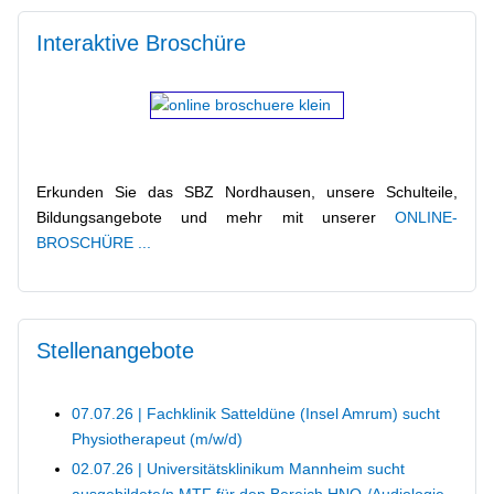
Interaktive Broschüre
Kontaktmöglichkeiten
Erkunden Sie das SBZ Nordhausen, unsere Schulteile,
Erasmus+
Bildungsangebote und mehr mit unserer
ONLINE-
BROSCHÜRE ...
IServ, Untis und Thüringer Schulcloud (Anmeldung,
Tipps, Datenschutz, ...)
Stellenangebote
07.07.26 | Fachklinik Satteldüne (Insel Amrum) sucht
Block-/Ablaufpläne
Physiotherapeut (m/w/d)
02.07.26 | Universitätsklinikum Mannheim sucht
ausgebildete/n MTF für den Bereich HNO-/Audiologie