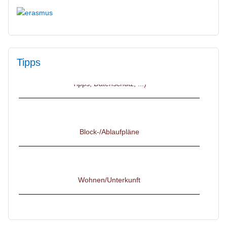
Tipps
IServ, Untis und Thüringer Schulcloud (Anmeldung,
Tipps, Datenschutz, ...)
Block-/Ablaufpläne
Wohnen/Unterkunft
Flyer für Interessenten & Bewerber