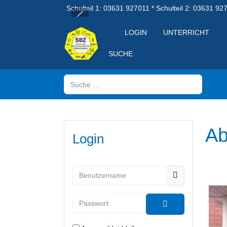
Schulteil 1: 03631 927011 * Schulteil 2: 03631 92
LOGIN
UNTERRICHT
SUCHE
Suchen
Ab
Login
Benutzername
Passwort
Passwort anzeig