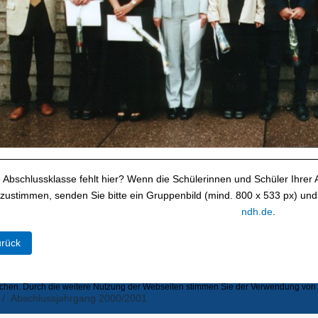
e Abschlussklasse fehlt hier? Wenn die Schülerinnen und Schüler Ihrer 
 zustimmen, senden Sie bitte ein Gruppenbild (mind. 800 x 533 px) und
ndh.de
.
eriger Beitrag: Abschlussjahrgang 2001/2002
rück
hen. Durch die weitere Nutzung der Webseiten stimmen Sie der Verwendung von Se
Abschlussjahrgang 2000/2001