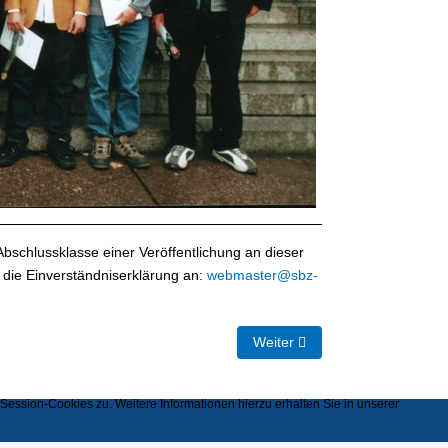
Abschlussklasse einer Veröffentlichung an dieser
 die Einverständniserklärung an:
webmaster@sbz-
Nächster Beitrag: Abschlussj
Weiter
ssion-Cookies zu. Weitere Informationen hierzu erhalten Sie in unserer