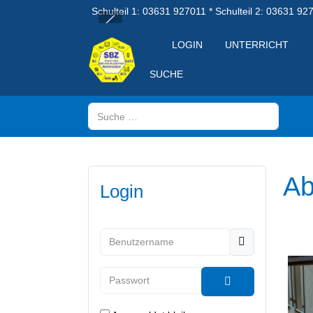
Schulteil 1: 03631 927011 * Schulteil 2: 03631 92
LOGIN
UNTERRICHT
SUCHE
Suchen
Ab
Login
Benutzername
Passwort
Passwort anzeig