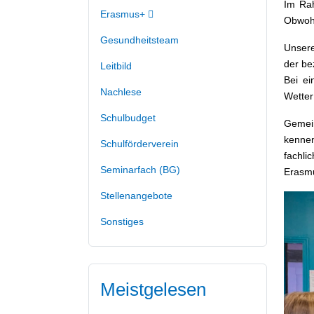
Im Rah
Erasmus+
Obwohl
Gesundheitsteam
Unsere
der be
Leitbild
Bei ei
Nachlese
Wetter
Schulbudget
Gemein
kennen
Schulförderverein
fachli
Seminarfach (BG)
Erasmu
Stellenangebote
Sonstiges
Meistgelesen