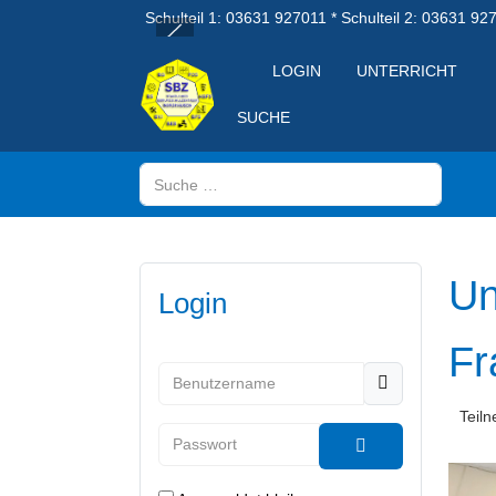
Schulteil 1: 03631 927011 * Schulteil 2: 03631 92
LOGIN
UNTERRICHT
SUCHE
Suchen
Un
Login
Fr
Benutzername
Teil
Passwort
Passwort anzeig