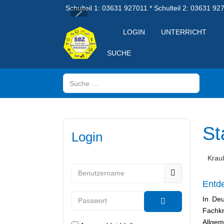
Schulteil 1: 03631 927011 * Schulteil 2: 03631 92
LOGIN
UNTERRICHT
SUCHE
Suchen
St
Login
Krauß
Benutzername
Entd
Passwort
In Deu
Fachkr
Passwort anzeig
Allgem