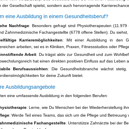
in der Gesellschaft spielst, sondern auch hervorragende Karrierechance
m eine Ausbildung in einem Gesundheitsberuf?
ohe Nachfrage
: Besonders gefragt sind Physiotherapeuten (11.979 o
nd Zahnmedizinische Fachangestellte (6778 offene Stellen). Du siehst,
ielfältige Karrieremöglichkeiten
: Mit einer Ausbildung in den G
ereichen arbeiten, sei es in Kliniken, Praxen, Fitnessstudios oder Pfleg
innstiftende Arbeit
: Du trägst aktiv zur Gesundheit und zum Wohlbefin
bwechslungsreich hat einen direkten positiven Einfluss auf das Leben a
tabile Berufsaussichten
: Die Gesundheitsbranche wächst stetig,
erdienstmöglichkeiten für deine Zukunft bietet.
re Ausbildungsangebote
eten eine umfassende Ausbildung in den folgenden Berufen:
hysiotherapie
: Lerne, wie Du Menschen bei der Wiederherstellung ihr
flege
: Werde Teil eines Teams, das sich um die Pflege und Betreuung
ahnmedizinische Fachangestellte
: Unterstütze Zahnärzte bei der B