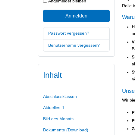
Angemeldet bleiben
Rolle 
Anmelden
Waru
H
Passwort vergessen?
u
V
Benutzername vergessen?
B
S
a
S
Inhalt
V
Unse
Abschlussklassen
Wir bi
Aktuelles
P
Bild des Monats
P
Z
Dokumente (Download)