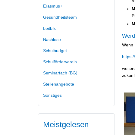
r
Erasmus+
M
P
Gesundheitsteam
M
Leitbild
Werd
Nachlese
Wenn D
Schulbudget
https:
Schulförderverein
weiter
Seminarfach (BG)
zukunf
Stellenangebote
Sonstiges
Meistgelesen